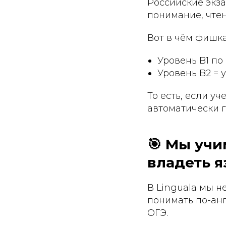
Российские экз
понимание, чтен
Вот в чём фишка
Уровень B1 по
Уровень B2 =
То есть, если у
автоматически г
🎯 Мы учи
владеть 
В Linguala мы н
понимать по-анг
ОГЭ.