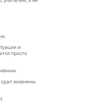
с учителем, а не
ки.
итуации и
ится просто
тивным.
и сдал экзамены
ct