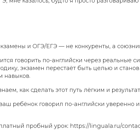
ГЭ, мне казалось, будто я просто разговариваю 
кзамены и ОГЭ/ЕГЭ — не конкуренты, а союзни
ится говорить по-английски через реальные с
дику, экзамен перестаёт быть целью и станов
 навыков.
знаем, как сделать этот путь лёгким и результа
 ваш ребёнок говорил по-английски уверенно 
платный пробный урок:
https://linguala.ru/conta