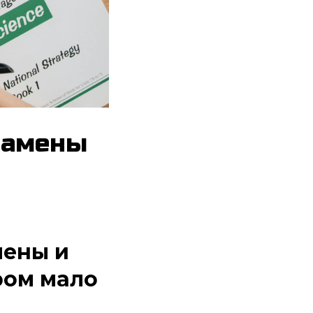
замены
мены и
ром мало