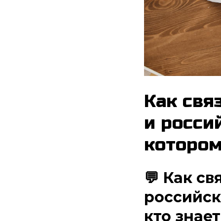
Как свя
и россий
котором
💬 Как с
российск
кто знает