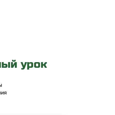
ный урок
ы
ния