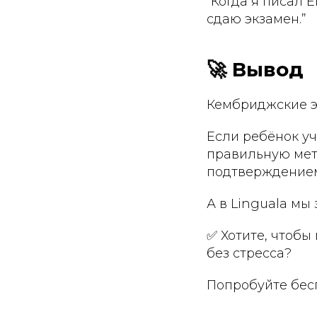
“Когда я писал Е
сдаю экзамен.”
🚀 Вывод
Кембриджские э
Если ребёнок уч
правильную мето
подтверждением
А в Linguala мы 
✅ Хотите, чтобы
без стресса?
Попробуйте бес