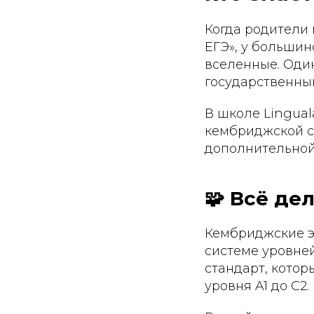
Когда родители
ЕГЭ», у большин
вселенные. Оди
государственный
В школе Lingual
кембриджской си
дополнительной 
🧩 Всё де
Кембриджские э
системе уровне
стандарт, котор
уровня A1 до C2.