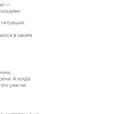
ми —
ользуем:
ситуации;
ался в своём
ении,
ечи. А когда
это уже не