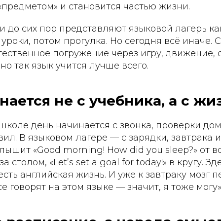
«предметом» и становится частью жизни.
 до сих пор представляют языковой лагерь ка
 уроки, потом прогулка. Но сегодня всё иначе.
тественное погружение через игру, движение,
но так язык учится лучше всего.
нается не с учебника, а с жи
школе день начинается с звонка, проверки до
ил. В языковом лагере — с зарядки, завтрака 
слышит «Good morning! How did you sleep?» от в
 за столом, «Let’s set a goal for today!» в кругу. З
есть английская жизнь. И уже к завтраку мозг 
е говорят на этом языке — значит, я тоже могу»