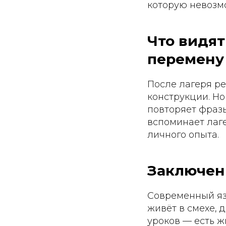
которую невозм
Что видят
перемену
После лагеря р
конструкции. Но
повторяет фразы
вспоминает лаге
личного опыта.
Заключен
Современный язы
живёт в смехе, 
уроков — есть ж