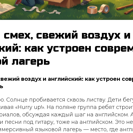
 смех, свежий воздух и
кий: как устроен совр
й лагерь
свежий воздух и английский: как устроен со
ь
ро. Солнце пробивается сквозь листву. Дети бег
вая «Hurry up!». На поляне группа ребят строит
риалов, обсуждая каждый шаг на английском. 
и песни под гитару, тоже на английском. Это не
мерсивный языковой лагерь — место, где анг