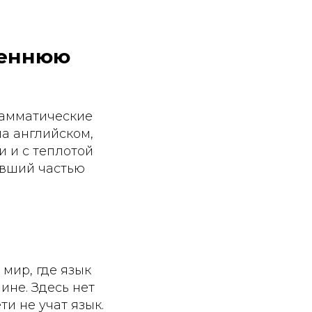
треннюю
рамматические
на английском,
и и с теплотой
тавший частью
мир, где язык
ине. Здесь нет
ти не учат язык.