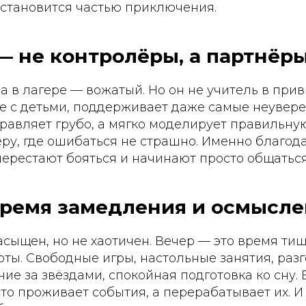
 становится частью приключения.
 не контролёры, а партнёры
 в лагере — вожатый. Но он не учитель в при
те с детьми, поддерживает даже самые неувер
правляет грубо, а мягко моделирует правильну
ру, где ошибаться не страшно. Именно благод
ерестают бояться и начинают просто общаться
время замедления и осмысл
асыщен, но не хаотичен. Вечер — это время ти
ты. Свободные игры, настольные занятия, разг
ие за звёздами, спокойная подготовка ко сну.
то проживает события, а перерабатывает их. И