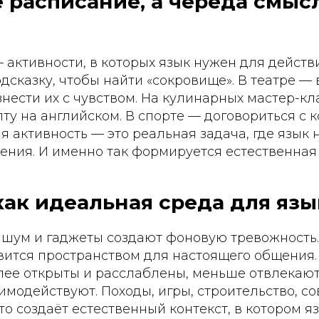
 расписание, а череда смыс
 активности, в которых язык нужен для действи
дсказку, чтобы найти «сокровище». В театре —
нести их с чувством. На кулинарных мастер-кл
ту на английском. В спорте — договориться с 
я активность — это реальная задача, где язык н
ния. И именно так формируется естественная 
ак идеальная среда для язы
, шум и гаджеты создают фоновую тревожность.
овится пространством для настоящего общения.
олее открыты и расслаблены, меньше отвлекаю
имодействуют. Походы, игры, строительство, с
то создаёт естественный контекст, в котором я