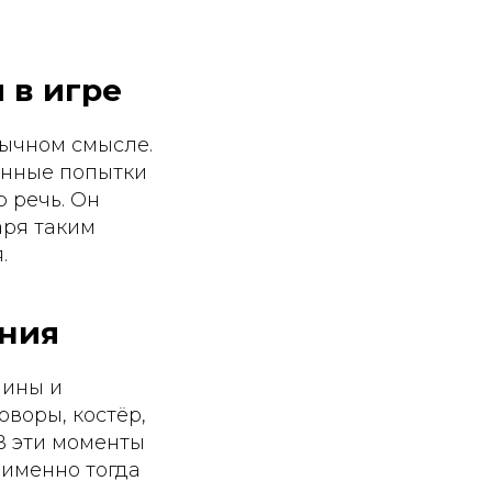
 в игре
вычном смысле.
енные попытки
ю речь. Он
аря таким
.
ения
шины и
оворы, костёр,
 В эти моменты
 именно тогда