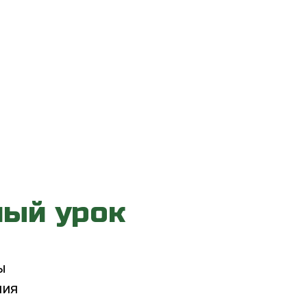
ный урок
ы
ния