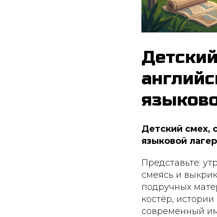
Детский
английс
языково
Детский смех, 
языковой лагер
Представьте: ут
смеясь и выкрики
подручных мате
костёр, истории 
современный им