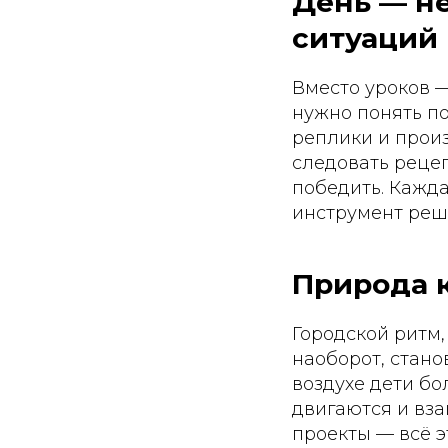
День — не
ситуаций
Вместо уроков —
нужно понять по
реплики и произ
следовать рецеп
победить. Кажда
инструмент реше
Природа к
Городской ритм
наоборот, стан
воздухе дети б
двигаются и вза
проекты — всё э