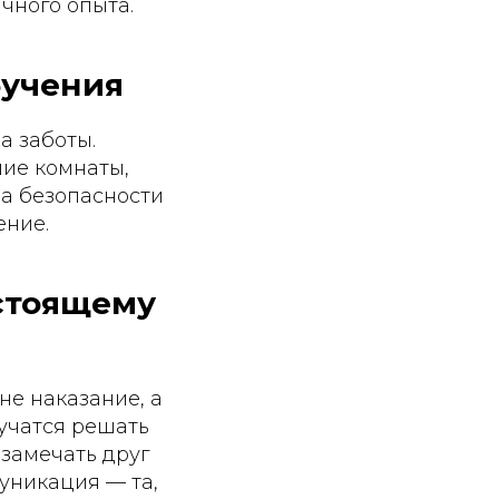
чного опыта.
бучения
а заботы.
ие комнаты,
ва безопасности
ение.
стоящему
не наказание, а
 учатся решать
замечать друг
уникация — та,