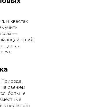
ловых
я. В квестах
 выучить
ассах —
командой, чтобы
е цель, а
речь.
ка
 Природа,
 На свежем
тся, больше
овместные
зык перестаёт