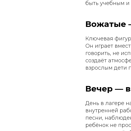
быть учебным и
Вожатые —
Ключевая фигура
Он играет вмес
говорить, не ис
создаёт атмосфе
взрослым дети п
Вечер — 
День в лагере н
внутренней рабо
песни, наблюден
ребёнок не прос