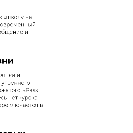
к «школу на
 Современный
 общение и
зни
машки и
и утреннего
ожатого, «Pass
десь нет «урока
переключается в
.