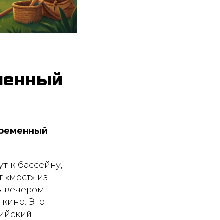
еменный
временный
ут к бассейну,
 «мост» из
А вечером —
 кино. Это
лийский